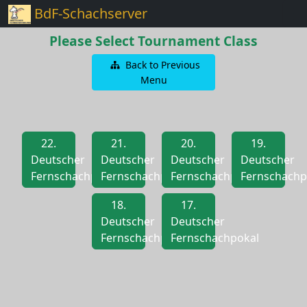
BdF-Schachserver
Please Select Tournament Class
Back to Previous
Menu
22.
21.
20.
19.
Deutscher
Deutscher
Deutscher
Deutscher
Fernschachpokal
Fernschachpokal
Fernschachpokal
Fernschachp
18.
17.
Deutscher
Deutscher
Fernschachpokal
Fernschachpokal